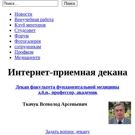
Новости
Внеучебная работа
Клуб менторов
Студсовет
Форум
Фотогалерея
сотрудникам
Профком
Медиацентр
Интернет-приемная декана
Декан факультета фундаментальной медицины
д.б.н., профессор, академик
Ткачук Всеволод Арсеньевич
Задать вопрос декану