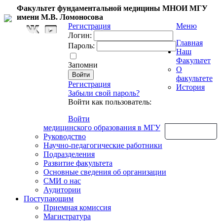
Факультет фундаментальной медицины МНОИ МГУ
имени М.В. Ломоносова
Регистрация
Меню
Логин:
Главная
Пароль:
Наш
Факультет
Запомни
О
факультете
Регистрация
История
Забыли свой пароль?
Войти как пользователь:
Войти
медицинского образования в МГУ
Обратная связь
Руководство
Научно-педагогические работники
Подразделения
Развитие факультета
Основные сведения об организации
СМИ о нас
Аудитории
Поступающим
Приемная комиссия
Магистратура