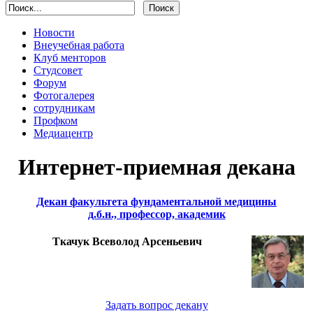
Новости
Внеучебная работа
Клуб менторов
Студсовет
Форум
Фотогалерея
сотрудникам
Профком
Медиацентр
Интернет-приемная декана
Декан факультета фундаментальной медицины
д.б.н., профессор, академик
Ткачук Всеволод Арсеньевич
Задать вопрос декану