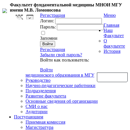
Факультет фундаментальной медицины МНОИ МГУ
имени М.В. Ломоносова
Регистрация
Меню
Логин:
Главная
Пароль:
Наш
Факультет
Запомни
О
факультете
Регистрация
История
Забыли свой пароль?
Войти как пользователь:
Войти
медицинского образования в МГУ
Обратная связь
Руководство
Научно-педагогические работники
Подразделения
Развитие факультета
Основные сведения об организации
СМИ о нас
Аудитории
Поступающим
Приемная комиссия
Магистратура