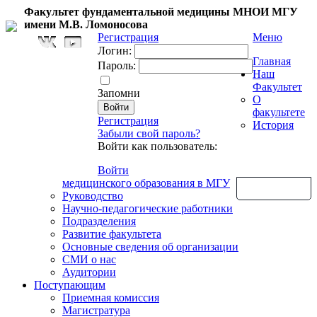
Факультет фундаментальной медицины МНОИ МГУ
имени М.В. Ломоносова
Регистрация
Меню
Логин:
Главная
Пароль:
Наш
Факультет
Запомни
О
факультете
Регистрация
История
Забыли свой пароль?
Войти как пользователь:
Войти
медицинского образования в МГУ
Обратная связь
Руководство
Научно-педагогические работники
Подразделения
Развитие факультета
Основные сведения об организации
СМИ о нас
Аудитории
Поступающим
Приемная комиссия
Магистратура