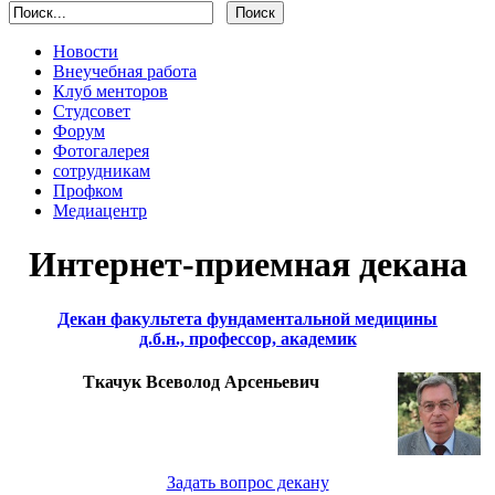
Новости
Внеучебная работа
Клуб менторов
Студсовет
Форум
Фотогалерея
сотрудникам
Профком
Медиацентр
Интернет-приемная декана
Декан факультета фундаментальной медицины
д.б.н., профессор, академик
Ткачук Всеволод Арсеньевич
Задать вопрос декану