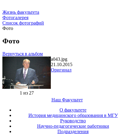
Жизнь факультета
Фотогалерея
Список фотографий
Фото
Фото
Вернуться в альбом
a043.jpg
21.10.2015
Оригинал
1 из 27
Наш Факультет
О факультете
История медицинского образования в МГУ
Руководство
Научно-педагогические работники
Подразделения