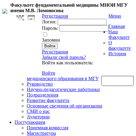
Факультет фундаментальной медицины МНОИ МГУ
имени М.В. Ломоносова
Регистрация
Меню
Логин:
Главная
Пароль:
Наш
Факультет
Запомни
О
факультете
Регистрация
История
Забыли свой пароль?
Войти как пользователь:
Войти
медицинского образования в МГУ
Обратная связь
Руководство
Научно-педагогические работники
Подразделения
Развитие факультета
Основные сведения об организации
СМИ о нас
Аудитории
Поступающим
Приемная комиссия
Магистратура