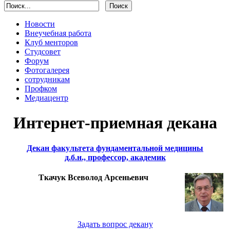
Новости
Внеучебная работа
Клуб менторов
Студсовет
Форум
Фотогалерея
сотрудникам
Профком
Медиацентр
Интернет-приемная декана
Декан факультета фундаментальной медицины
д.б.н., профессор, академик
Ткачук Всеволод Арсеньевич
Задать вопрос декану