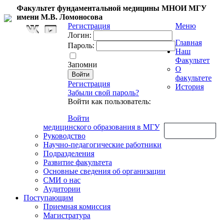
Факультет фундаментальной медицины МНОИ МГУ
имени М.В. Ломоносова
Регистрация
Меню
Логин:
Главная
Пароль:
Наш
Факультет
Запомни
О
факультете
Регистрация
История
Забыли свой пароль?
Войти как пользователь:
Войти
медицинского образования в МГУ
Обратная связь
Руководство
Научно-педагогические работники
Подразделения
Развитие факультета
Основные сведения об организации
СМИ о нас
Аудитории
Поступающим
Приемная комиссия
Магистратура