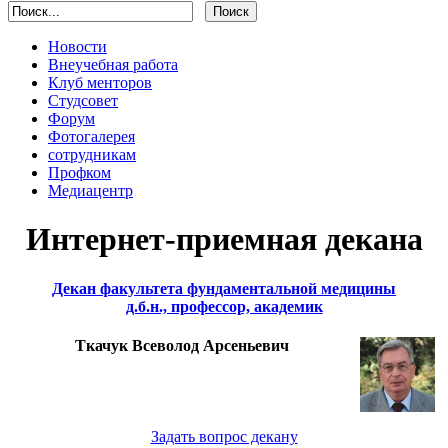
Новости
Внеучебная работа
Клуб менторов
Студсовет
Форум
Фотогалерея
сотрудникам
Профком
Медиацентр
Интернет-приемная декана
Декан факультета фундаментальной медицины
д.б.н., профессор, академик
Ткачук Всеволод Арсеньевич
Задать вопрос декану