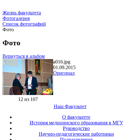
Жизнь факультета
Фотогалерея
Список фотографий
Фото
Фото
Вернуться в альбом
a016.jpg
01.09.2015
Оригинал
12 из 107
Наш Факультет
О факультете
История медицинского образования в МГУ
Руководство
Научно-педагогические работники
Подразделения