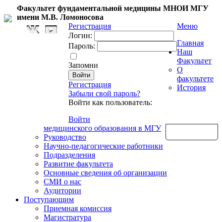
Факультет фундаментальной медицины МНОИ МГУ
имени М.В. Ломоносова
Регистрация
Меню
Логин:
Главная
Пароль:
Наш
Факультет
Запомни
О
факультете
Регистрация
История
Забыли свой пароль?
Войти как пользователь:
Войти
медицинского образования в МГУ
Обратная связь
Руководство
Научно-педагогические работники
Подразделения
Развитие факультета
Основные сведения об организации
СМИ о нас
Аудитории
Поступающим
Приемная комиссия
Магистратура