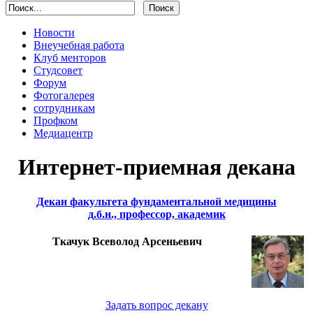
Новости
Внеучебная работа
Клуб менторов
Студсовет
Форум
Фотогалерея
сотрудникам
Профком
Медиацентр
Интернет-приемная декана
Декан факультета фундаментальной медицины
д.б.н., профессор, академик
Ткачук Всеволод Арсеньевич
Задать вопрос декану