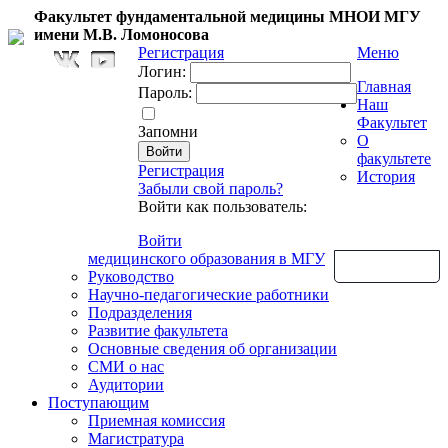
Факультет фундаментальной медицины МНОИ МГУ
имени М.В. Ломоносова
Регистрация
Меню
Логин:
Главная
Пароль:
Наш
Факультет
Запомни
О
факультете
Регистрация
История
Забыли свой пароль?
Войти как пользователь:
Войти
медицинского образования в МГУ
Обратная связь
Руководство
Научно-педагогические работники
Подразделения
Развитие факультета
Основные сведения об организации
СМИ о нас
Аудитории
Поступающим
Приемная комиссия
Магистратура