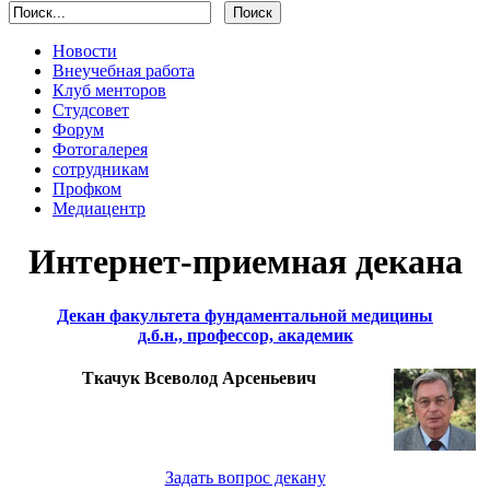
Новости
Внеучебная работа
Клуб менторов
Студсовет
Форум
Фотогалерея
сотрудникам
Профком
Медиацентр
Интернет-приемная декана
Декан факультета фундаментальной медицины
д.б.н., профессор, академик
Ткачук Всеволод Арсеньевич
Задать вопрос декану