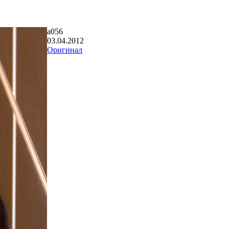
a056
03.04.2012
Оригинал