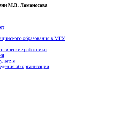
ни М.В. Ломоносова
ет
ицинского образования в МГУ
гогические работники
ия
ультета
едения об организации