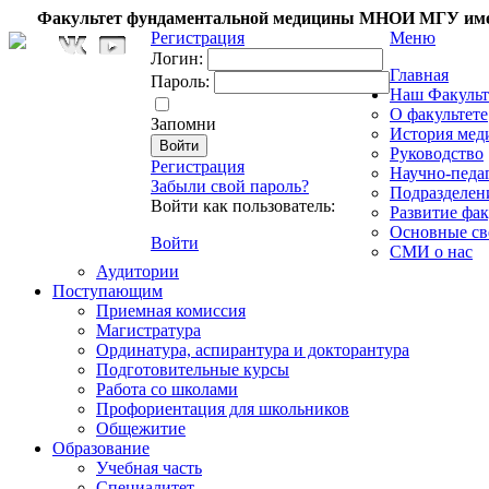
Факультет фундаментальной медицины МНОИ МГУ име
Регистрация
Меню
Логин:
Главная
Пароль:
Наш Факульт
О факультете
Запомни
История мед
Руководство
Регистрация
Научно-педа
Забыли свой пароль?
Подразделен
Войти как пользователь:
Развитие фак
Основные св
Войти
СМИ о нас
Аудитории
Поступающим
Приемная комиссия
Магистратура
Ординатура, аспирантура и докторантура
Подготовительные курсы
Работа со школами
Профориентация для школьников
Общежитие
Образование
Учебная часть
Специалитет