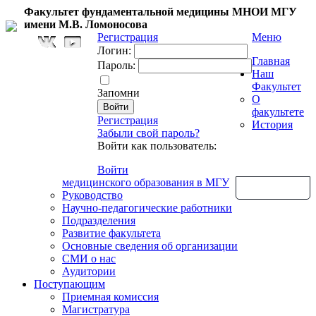
Факультет фундаментальной медицины МНОИ МГУ
имени М.В. Ломоносова
Регистрация
Меню
Логин:
Главная
Пароль:
Наш
Факультет
Запомни
О
факультете
Регистрация
История
Забыли свой пароль?
Войти как пользователь:
Войти
медицинского образования в МГУ
Обратная связь
Руководство
Научно-педагогические работники
Подразделения
Развитие факультета
Основные сведения об организации
СМИ о нас
Аудитории
Поступающим
Приемная комиссия
Магистратура