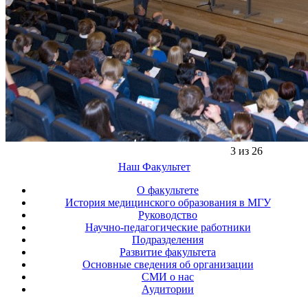
3 из 26
Наш Факультет
О факультете
История медицинского образования в МГУ
Руководство
Научно-педагогические работники
Подразделения
Развитие факультета
Основные сведения об организации
СМИ о нас
Аудитории