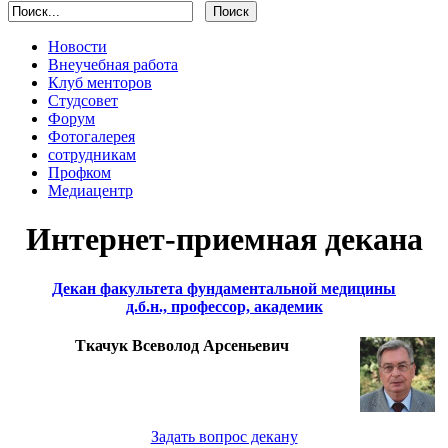
Новости
Внеучебная работа
Клуб менторов
Студсовет
Форум
Фотогалерея
сотрудникам
Профком
Медиацентр
Интернет-приемная декана
Декан факультета фундаментальной медицины
д.б.н., профессор, академик
Ткачук Всеволод Арсеньевич
Задать вопрос декану