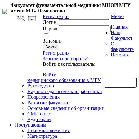
Факультет фундаментальной медицины МНОИ МГУ
имени М.В. Ломоносова
Регистрация
Меню
Логин:
Главная
Пароль:
Наш
Факультет
Запомни
О
факультете
Регистрация
История
Забыли свой пароль?
Войти как пользователь:
Войти
медицинского образования в МГУ
Обратная связь
Руководство
Научно-педагогические работники
Подразделения
Развитие факультета
Основные сведения об организации
СМИ о нас
Аудитории
Поступающим
Приемная комиссия
Магистратура