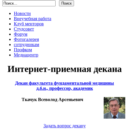
Новости
Внеучебная работа
Клуб менторов
Студсовет
Форум
Фотогалерея
сотрудникам
Профком
Медиацентр
Интернет-приемная декана
Декан факультета фундаментальной медицины
д.б.н., профессор, академик
Ткачук Всеволод Арсеньевич
Задать вопрос декану