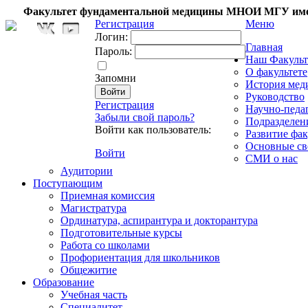
Факультет фундаментальной медицины МНОИ МГУ име
Регистрация
Меню
Логин:
Главная
Пароль:
Наш Факульт
О факультете
Запомни
История мед
Руководство
Регистрация
Научно-педа
Забыли свой пароль?
Подразделен
Войти как пользователь:
Развитие фак
Основные св
Войти
СМИ о нас
Аудитории
Поступающим
Приемная комиссия
Магистратура
Ординатура, аспирантура и докторантура
Подготовительные курсы
Работа со школами
Профориентация для школьников
Общежитие
Образование
Учебная часть
Специалитет