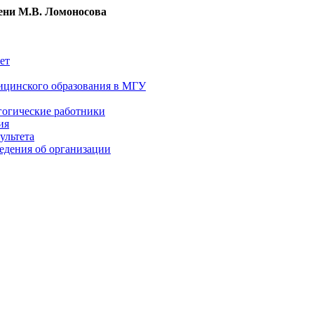
ни М.В. Ломоносова
ет
ицинского образования в МГУ
гогические работники
ия
ультета
едения об организации