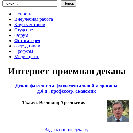
Новости
Внеучебная работа
Клуб менторов
Студсовет
Форум
Фотогалерея
сотрудникам
Профком
Медиацентр
Интернет-приемная декана
Декан факультета фундаментальной медицины
д.б.н., профессор, академик
Ткачук Всеволод Арсеньевич
Задать вопрос декану