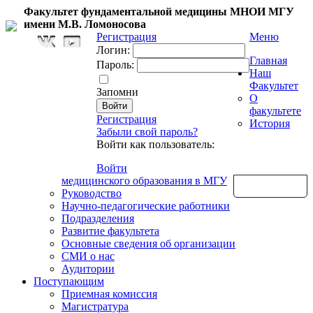
Факультет фундаментальной медицины МНОИ МГУ
имени М.В. Ломоносова
Регистрация
Меню
Логин:
Главная
Пароль:
Наш
Факультет
Запомни
О
факультете
Регистрация
История
Забыли свой пароль?
Войти как пользователь:
Войти
медицинского образования в МГУ
Обратная связь
Руководство
Научно-педагогические работники
Подразделения
Развитие факультета
Основные сведения об организации
СМИ о нас
Аудитории
Поступающим
Приемная комиссия
Магистратура