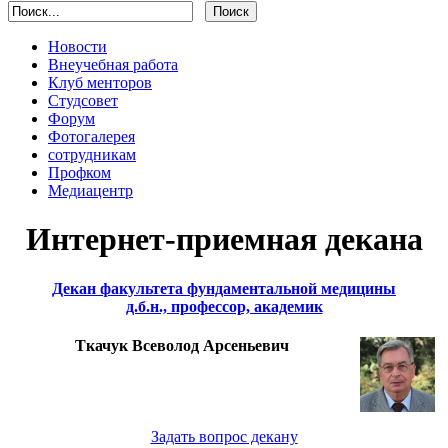
Новости
Внеучебная работа
Клуб менторов
Студсовет
Форум
Фотогалерея
сотрудникам
Профком
Медиацентр
Интернет-приемная декана
Декан факультета фундаментальной медицины
д.б.н., профессор, академик
Ткачук Всеволод Арсеньевич
Задать вопрос декану