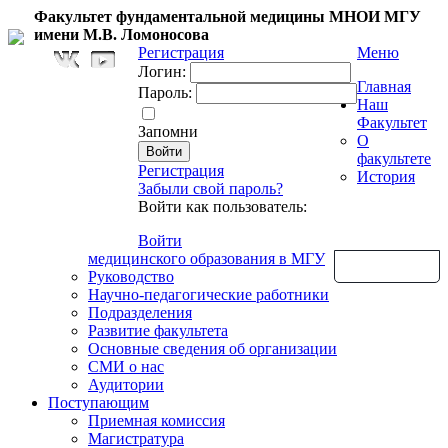
Факультет фундаментальной медицины МНОИ МГУ
имени М.В. Ломоносова
Регистрация
Меню
Логин:
Главная
Пароль:
Наш
Факультет
Запомни
О
факультете
Регистрация
История
Забыли свой пароль?
Войти как пользователь:
Войти
медицинского образования в МГУ
Обратная связь
Руководство
Научно-педагогические работники
Подразделения
Развитие факультета
Основные сведения об организации
СМИ о нас
Аудитории
Поступающим
Приемная комиссия
Магистратура