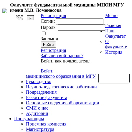
Факультет фундаментальной медицины МНОИ МГУ
имени М.В. Ломоносова
Регистрация
Меню
Логин:
Главная
Пароль:
Наш
Факультет
Запомни
О
факультете
Регистрация
История
Забыли свой пароль?
Войти как пользователь:
Войти
медицинского образования в МГУ
Обратная связь
Руководство
Научно-педагогические работники
Подразделения
Развитие факультета
Основные сведения об организации
СМИ о нас
Аудитории
Поступающим
Приемная комиссия
Магистратура