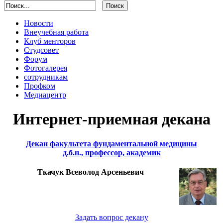
Новости
Внеучебная работа
Клуб менторов
Студсовет
Форум
Фотогалерея
сотрудникам
Профком
Медиацентр
Интернет-приемная декана
Декан факультета фундаментальной медицины
д.б.н., профессор, академик
Ткачук Всеволод Арсеньевич
Задать вопрос декану