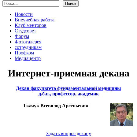
Новости
Внеучебная работа
Клуб менторов
Студсовет
Форум
Фотогалерея
сотрудникам
Профком
Медиацентр
Интернет-приемная декана
Декан факультета фундаментальной медицины
д.б.н., профессор, академик
Ткачук Всеволод Арсеньевич
Задать вопрос декану