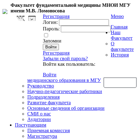
Факультет фундаментальной медицины МНОИ МГУ
имени М.В. Ломоносова
Регистрация
Меню
Логин:
Главная
Пароль:
Наш
Факультет
Запомни
О
факультете
Регистрация
История
Забыли свой пароль?
Войти как пользователь:
Войти
медицинского образования в МГУ
Обратная связь
Руководство
Научно-педагогические работники
Подразделения
Развитие факультета
Основные сведения об организации
СМИ о нас
Аудитории
Поступающим
Приемная комиссия
Магистратура