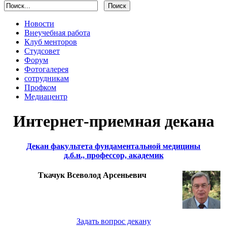
Новости
Внеучебная работа
Клуб менторов
Студсовет
Форум
Фотогалерея
сотрудникам
Профком
Медиацентр
Интернет-приемная декана
Декан факультета фундаментальной медицины
д.б.н., профессор, академик
Ткачук Всеволод Арсеньевич
Задать вопрос декану