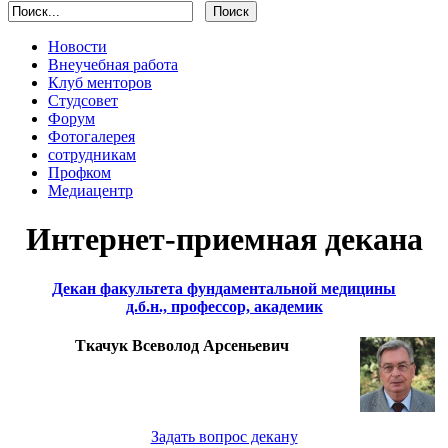
Новости
Внеучебная работа
Клуб менторов
Студсовет
Форум
Фотогалерея
сотрудникам
Профком
Медиацентр
Интернет-приемная декана
Декан факультета фундаментальной медицины
д.б.н., профессор, академик
Ткачук Всеволод Арсеньевич
Задать вопрос декану