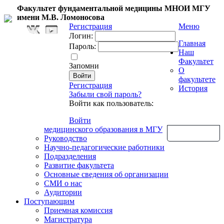
Факультет фундаментальной медицины МНОИ МГУ
имени М.В. Ломоносова
Регистрация
Меню
Логин:
Главная
Пароль:
Наш
Факультет
Запомни
О
факультете
Регистрация
История
Забыли свой пароль?
Войти как пользователь:
Войти
медицинского образования в МГУ
Обратная связь
Руководство
Научно-педагогические работники
Подразделения
Развитие факультета
Основные сведения об организации
СМИ о нас
Аудитории
Поступающим
Приемная комиссия
Магистратура