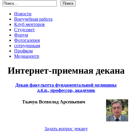
Новости
Внеучебная работа
Клуб менторов
Студсовет
Форум
Фотогалерея
сотрудникам
Профком
Медиацентр
Интернет-приемная декана
Декан факультета фундаментальной медицины
д.б.н., профессор, академик
Ткачук Всеволод Арсеньевич
Задать вопрос декану