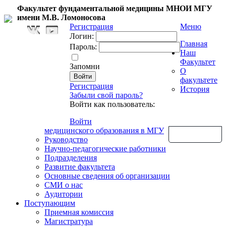
Факультет фундаментальной медицины МНОИ МГУ
имени М.В. Ломоносова
Регистрация
Меню
Логин:
Главная
Пароль:
Наш
Факультет
Запомни
О
факультете
Регистрация
История
Забыли свой пароль?
Войти как пользователь:
Войти
медицинского образования в МГУ
Обратная связь
Руководство
Научно-педагогические работники
Подразделения
Развитие факультета
Основные сведения об организации
СМИ о нас
Аудитории
Поступающим
Приемная комиссия
Магистратура