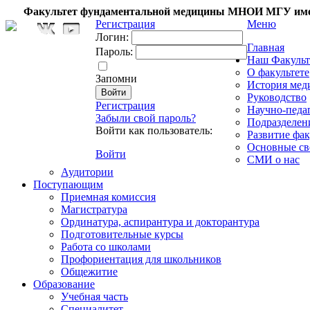
Факультет фундаментальной медицины МНОИ МГУ име
Регистрация
Меню
Логин:
Главная
Пароль:
Наш Факульт
О факультете
Запомни
История мед
Руководство
Регистрация
Научно-педа
Забыли свой пароль?
Подразделен
Войти как пользователь:
Развитие фак
Основные св
Войти
СМИ о нас
Аудитории
Поступающим
Приемная комиссия
Магистратура
Ординатура, аспирантура и докторантура
Подготовительные курсы
Работа со школами
Профориентация для школьников
Общежитие
Образование
Учебная часть
Специалитет