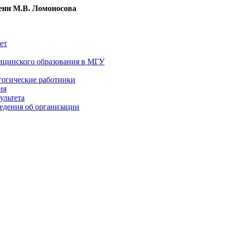
ни М.В. Ломоносова
ет
ицинского образования в МГУ
гогические работники
ия
ультета
едения об организации