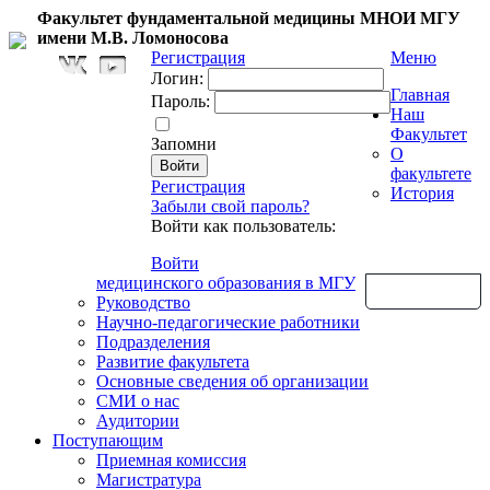
Факультет фундаментальной медицины МНОИ МГУ
имени М.В. Ломоносова
Регистрация
Меню
Логин:
Главная
Пароль:
Наш
Факультет
Запомни
О
факультете
Регистрация
История
Забыли свой пароль?
Войти как пользователь:
Войти
медицинского образования в МГУ
Обратная связь
Руководство
Научно-педагогические работники
Подразделения
Развитие факультета
Основные сведения об организации
СМИ о нас
Аудитории
Поступающим
Приемная комиссия
Магистратура