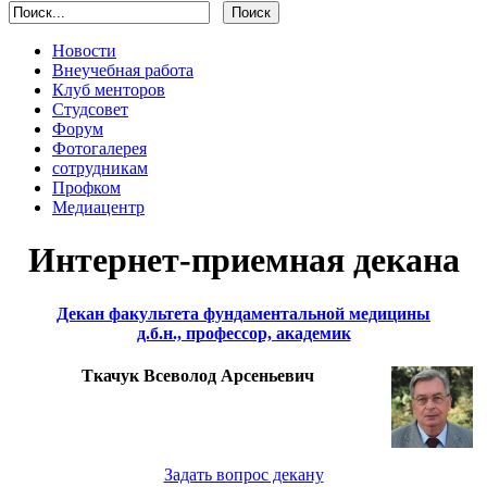
Новости
Внеучебная работа
Клуб менторов
Студсовет
Форум
Фотогалерея
сотрудникам
Профком
Медиацентр
Интернет-приемная декана
Декан факультета фундаментальной медицины
д.б.н., профессор, академик
Ткачук Всеволод Арсеньевич
Задать вопрос декану