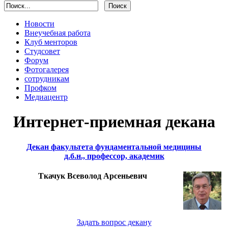
Новости
Внеучебная работа
Клуб менторов
Студсовет
Форум
Фотогалерея
сотрудникам
Профком
Медиацентр
Интернет-приемная декана
Декан факультета фундаментальной медицины
д.б.н., профессор, академик
Ткачук Всеволод Арсеньевич
Задать вопрос декану