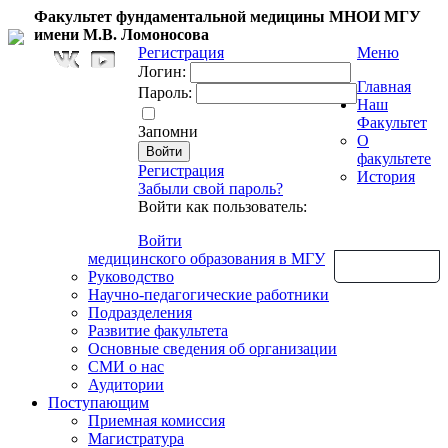
Факультет фундаментальной медицины МНОИ МГУ
имени М.В. Ломоносова
Регистрация
Меню
Логин:
Главная
Пароль:
Наш
Факультет
Запомни
О
факультете
Регистрация
История
Забыли свой пароль?
Войти как пользователь:
Войти
медицинского образования в МГУ
Обратная связь
Руководство
Научно-педагогические работники
Подразделения
Развитие факультета
Основные сведения об организации
СМИ о нас
Аудитории
Поступающим
Приемная комиссия
Магистратура