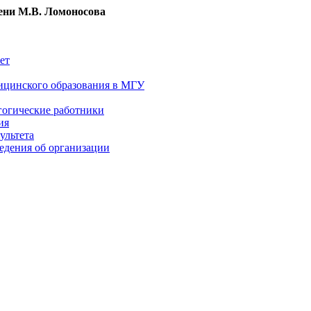
ни М.В. Ломоносова
ет
ицинского образования в МГУ
гогические работники
ия
ультета
едения об организации