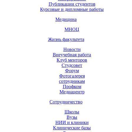
Публикации студентов
Курсовые и дипломные работы
Медицина
МНОЦ
Жизнь факультета
Новости
Внеучебная работа
Клуб менторов
Студсовет
Форум
Фотогалерея
сотрудникам
Профком
Медиацентр
Сотрудничество
Школы
Вузы
НИИ и клиники
Клинические базы