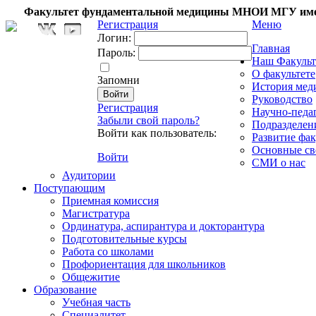
Факультет фундаментальной медицины МНОИ МГУ име
Регистрация
Меню
Логин:
Главная
Пароль:
Наш Факульт
О факультете
Запомни
История мед
Руководство
Регистрация
Научно-педа
Забыли свой пароль?
Подразделен
Войти как пользователь:
Развитие фак
Основные св
Войти
СМИ о нас
Аудитории
Поступающим
Приемная комиссия
Магистратура
Ординатура, аспирантура и докторантура
Подготовительные курсы
Работа со школами
Профориентация для школьников
Общежитие
Образование
Учебная часть
Специалитет