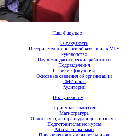
Наш Факультет
О факультете
История медицинского образования в МГУ
Руководство
Научно-педагогические работники
Подразделения
Развитие факультета
Основные сведения об организации
СМИ о нас
Аудитории
Поступающим
Приемная комиссия
Магистратура
Ординатура, аспирантура и докторантура
Подготовительные курсы
Работа со школами
Профориентация для школьников