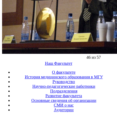
46 из 57
Наш Факультет
О факультете
История медицинского образования в МГУ
Руководство
Научно-педагогические работники
Подразделения
Развитие факультета
Основные сведения об организации
СМИ о нас
Аудитории