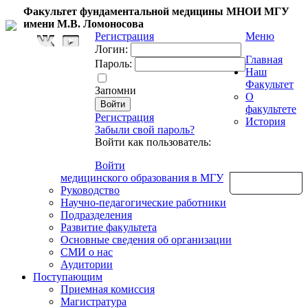
Факультет фундаментальной медицины МНОИ МГУ
имени М.В. Ломоносова
Регистрация
Меню
Логин:
Главная
Пароль:
Наш
Факультет
Запомни
О
факультете
Регистрация
История
Забыли свой пароль?
Войти как пользователь:
Войти
медицинского образования в МГУ
Обратная связь
Руководство
Научно-педагогические работники
Подразделения
Развитие факультета
Основные сведения об организации
СМИ о нас
Аудитории
Поступающим
Приемная комиссия
Магистратура