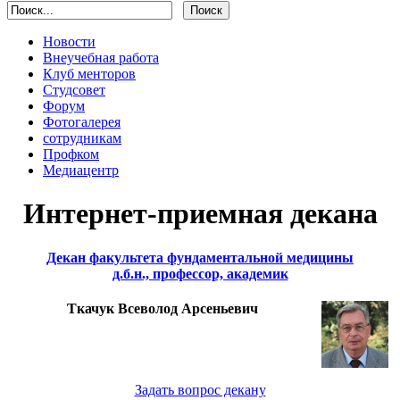
Новости
Внеучебная работа
Клуб менторов
Студсовет
Форум
Фотогалерея
сотрудникам
Профком
Медиацентр
Интернет-приемная декана
Декан факультета фундаментальной медицины
д.б.н., профессор, академик
Ткачук Всеволод Арсеньевич
Задать вопрос декану