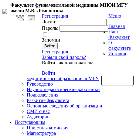
Факультет фундаментальной медицины МНОИ МГУ
имени М.В. Ломоносова
Регистрация
Меню
Логин:
Главная
Пароль:
Наш
Факультет
Запомни
О
факультете
Регистрация
История
Забыли свой пароль?
Войти как пользователь:
Войти
медицинского образования в МГУ
Обратная связь
Руководство
Научно-педагогические работники
Подразделения
Развитие факультета
Основные сведения об организации
СМИ о нас
Аудитории
Поступающим
Приемная комиссия
Магистратура