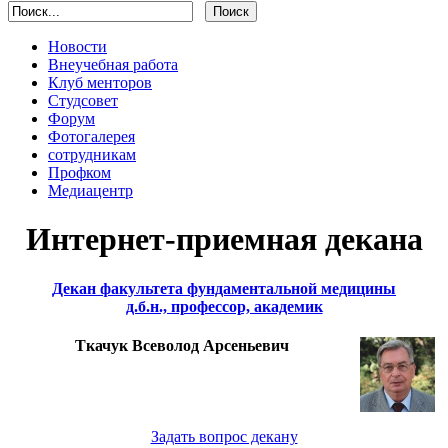
Новости
Внеучебная работа
Клуб менторов
Студсовет
Форум
Фотогалерея
сотрудникам
Профком
Медиацентр
Интернет-приемная декана
Декан факультета фундаментальной медицины
д.б.н., профессор, академик
Ткачук Всеволод Арсеньевич
Задать вопрос декану