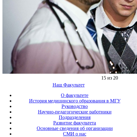
15 из 20
Наш Факультет
О факультете
История медицинского образования в МГУ
Руководство
Научно-педагогические работники
Подразделения
Развитие факультета
Основные сведения об организации
СМИ о нас