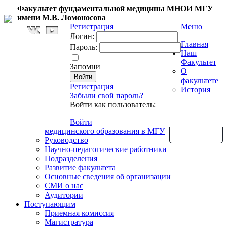
Факультет фундаментальной медицины МНОИ МГУ
имени М.В. Ломоносова
Регистрация
Меню
Логин:
Главная
Пароль:
Наш
Факультет
Запомни
О
факультете
Регистрация
История
Забыли свой пароль?
Войти как пользователь:
Войти
медицинского образования в МГУ
Обратная связь
Руководство
Научно-педагогические работники
Подразделения
Развитие факультета
Основные сведения об организации
СМИ о нас
Аудитории
Поступающим
Приемная комиссия
Магистратура