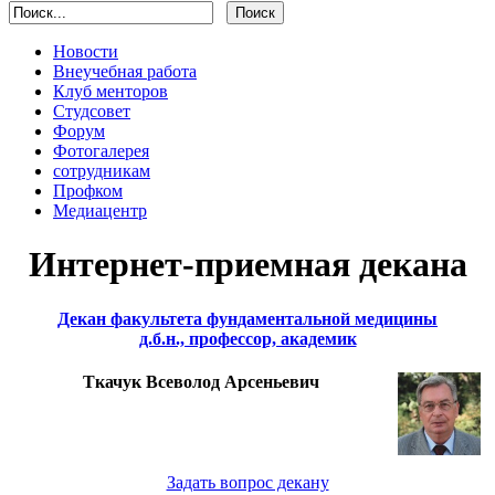
Новости
Внеучебная работа
Клуб менторов
Студсовет
Форум
Фотогалерея
сотрудникам
Профком
Медиацентр
Интернет-приемная декана
Декан факультета фундаментальной медицины
д.б.н., профессор, академик
Ткачук Всеволод Арсеньевич
Задать вопрос декану