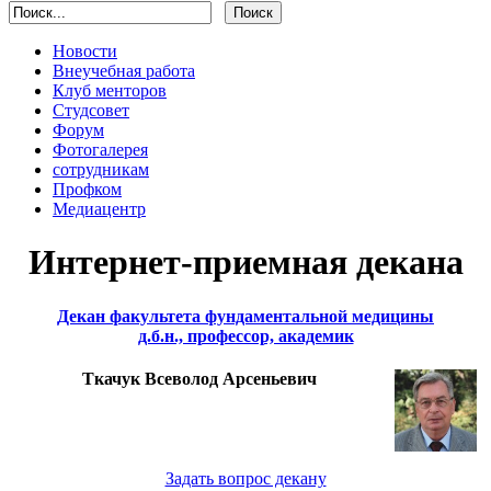
Новости
Внеучебная работа
Клуб менторов
Студсовет
Форум
Фотогалерея
сотрудникам
Профком
Медиацентр
Интернет-приемная декана
Декан факультета фундаментальной медицины
д.б.н., профессор, академик
Ткачук Всеволод Арсеньевич
Задать вопрос декану