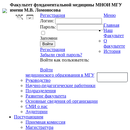
Факультет фундаментальной медицины МНОИ МГУ
имени М.В. Ломоносова
Регистрация
Меню
Логин:
Главная
Пароль:
Наш
Факультет
Запомни
О
факультете
Регистрация
История
Забыли свой пароль?
Войти как пользователь:
Войти
медицинского образования в МГУ
Обратная связь
Руководство
Научно-педагогические работники
Подразделения
Развитие факультета
Основные сведения об организации
СМИ о нас
Аудитории
Поступающим
Приемная комиссия
Магистратура