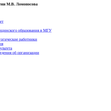
ни М.В. Ломоносова
ет
ицинского образования в МГУ
гогические работники
ия
ультета
едения об организации