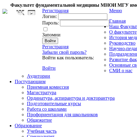
Факультет фундаментальной медицины МНОИ МГУ име
Регистрация
Меню
Логин:
Главная
Пароль:
Наш Факульт
О факультете
Запомни
История мед
Руководство
Регистрация
Научно-педа
Забыли свой пароль?
Подразделен
Войти как пользователь:
Развитие фак
Основные св
Войти
СМИ о нас
Аудитории
Поступающим
Приемная комиссия
Магистратура
Ординатура, аспирантура и докторантура
Подготовительные курсы
Работа со школами
Профориентация для школьников
Общежитие
Образование
Учебная часть
Специалитет