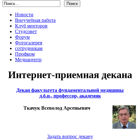
Новости
Внеучебная работа
Клуб менторов
Студсовет
Форум
Фотогалерея
сотрудникам
Профком
Медиацентр
Интернет-приемная декана
Декан факультета фундаментальной медицины
д.б.н., профессор, академик
Ткачук Всеволод Арсеньевич
Задать вопрос декану