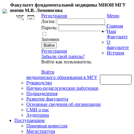
Факультет фундаментальной медицины МНОИ МГУ
имени М.В. Ломоносова
Регистрация
Меню
Логин:
Главная
Пароль:
Наш
Факультет
Запомни
О
факультете
Регистрация
История
Забыли свой пароль?
Войти как пользователь:
Войти
медицинского образования в МГУ
Обратная связь
Руководство
Научно-педагогические работники
Подразделения
Развитие факультета
Основные сведения об организации
СМИ о нас
Аудитории
Поступающим
Приемная комиссия
Магистратура