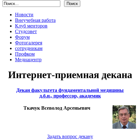
Новости
Внеучебная работа
Клуб менторов
Студсовет
Форум
Фотогалерея
сотрудникам
Профком
Медиацентр
Интернет-приемная декана
Декан факультета фундаментальной медицины
д.б.н., профессор, академик
Ткачук Всеволод Арсеньевич
Задать вопрос декану