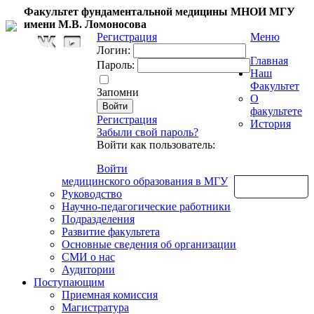
Факультет фундаментальной медицины МНОИ МГУ
имени М.В. Ломоносова
Регистрация
Меню
Логин:
Главная
Пароль:
Наш
Факультет
Запомни
О
факультете
Регистрация
История
Забыли свой пароль?
Войти как пользователь:
Войти
медицинского образования в МГУ
Обратная связь
Руководство
Научно-педагогические работники
Подразделения
Развитие факультета
Основные сведения об организации
СМИ о нас
Аудитории
Поступающим
Приемная комиссия
Магистратура