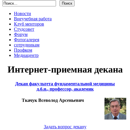
Новости
Внеучебная работа
Клуб менторов
Студсовет
Форум
Фотогалерея
сотрудникам
Профком
Медиацентр
Интернет-приемная декана
Декан факультета фундаментальной медицины
д.б.н., профессор, академик
Ткачук Всеволод Арсеньевич
Задать вопрос декану