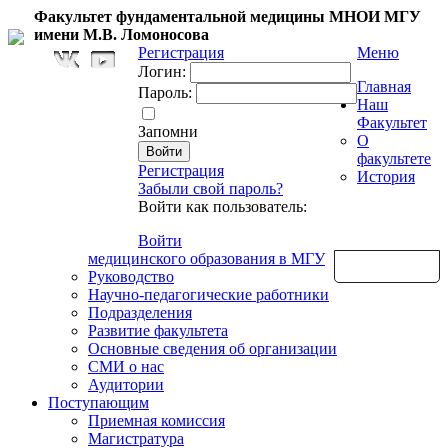
Факультет фундаментальной медицины МНОИ МГУ
имени М.В. Ломоносова
Регистрация
Меню
Логин:
Главная
Пароль:
Наш
Факультет
Запомни
О
факультете
Регистрация
История
Забыли свой пароль?
Войти как пользователь:
Войти
медицинского образования в МГУ
Обратная связь
Руководство
Научно-педагогические работники
Подразделения
Развитие факультета
Основные сведения об организации
СМИ о нас
Аудитории
Поступающим
Приемная комиссия
Магистратура