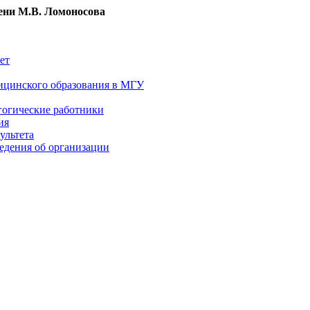
ни М.В. Ломоносова
ет
ицинского образования в МГУ
гогические работники
ия
ультета
едения об организации