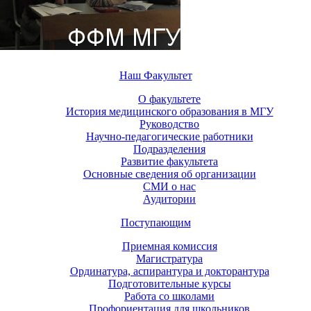
Наш Факультет
О факультете
История медицинского образования в МГУ
Руководство
Научно-педагогические работники
Подразделения
Развитие факультета
Основные сведения об организации
СМИ о нас
Аудитории
Поступающим
Приемная комиссия
Магистратура
Ординатура, аспирантура и докторантура
Подготовительные курсы
Работа со школами
Профориентация для школьников