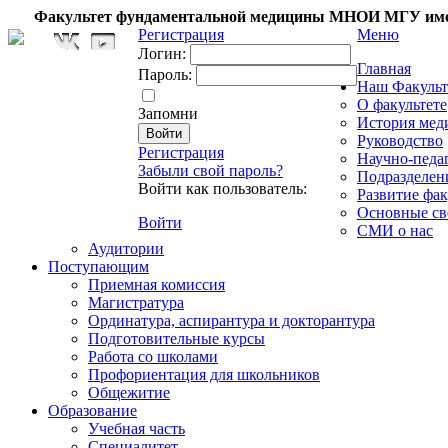
Факультет фундаментальной медицины МНОИ МГУ име
Регистрация
Меню
Логин:
Главная
Пароль:
Наш Факульт
О факультете
Запомни
История мед
Руководство
Регистрация
Научно-педа
Забыли свой пароль?
Подразделен
Войти как пользователь:
Развитие фак
Основные св
Войти
СМИ о нас
Аудитории
Поступающим
Приемная комиссия
Магистратура
Ординатура, аспирантура и докторантура
Подготовительные курсы
Работа со школами
Профориентация для школьников
Общежитие
Образование
Учебная часть
Специалитет