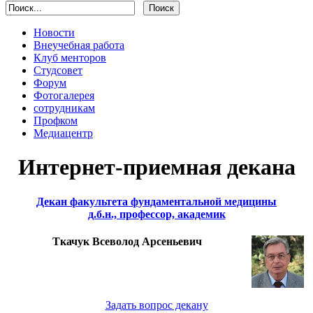
Новости
Внеучебная работа
Клуб менторов
Студсовет
Форум
Фотогалерея
сотрудникам
Профком
Медиацентр
Интернет-приемная декана
Декан факультета фундаментальной медицины
д.б.н., профессор, академик
Ткачук Всеволод Арсеньевич
Задать вопрос декану