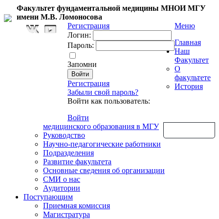
Факультет фундаментальной медицины МНОИ МГУ
имени М.В. Ломоносова
Регистрация
Меню
Логин:
Главная
Пароль:
Наш
Факультет
Запомни
О
факультете
Регистрация
История
Забыли свой пароль?
Войти как пользователь:
Войти
медицинского образования в МГУ
Обратная связь
Руководство
Научно-педагогические работники
Подразделения
Развитие факультета
Основные сведения об организации
СМИ о нас
Аудитории
Поступающим
Приемная комиссия
Магистратура