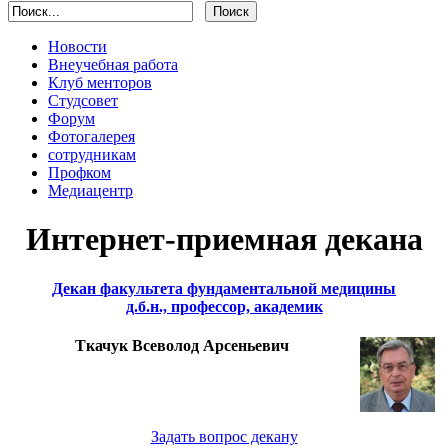
Новости
Внеучебная работа
Клуб менторов
Студсовет
Форум
Фотогалерея
сотрудникам
Профком
Медиацентр
Интернет-приемная декана
Декан факультета фундаментальной медицины
д.б.н., профессор, академик
Ткачук Всеволод Арсеньевич
Задать вопрос декану