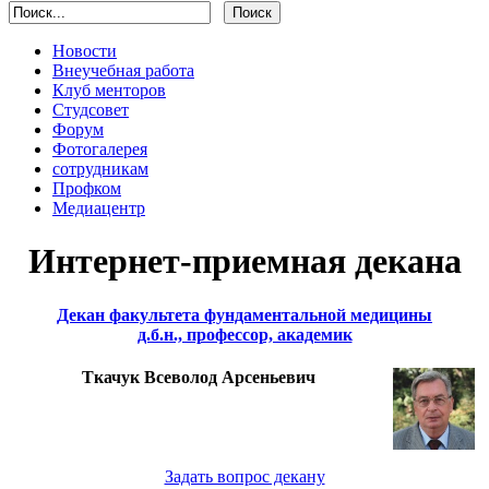
Новости
Внеучебная работа
Клуб менторов
Студсовет
Форум
Фотогалерея
сотрудникам
Профком
Медиацентр
Интернет-приемная декана
Декан факультета фундаментальной медицины
д.б.н., профессор, академик
Ткачук Всеволод Арсеньевич
Задать вопрос декану