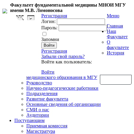
Факультет фундаментальной медицины МНОИ МГУ
имени М.В. Ломоносова
Регистрация
Меню
Логин:
Главная
Пароль:
Наш
Факультет
Запомни
О
факультете
Регистрация
История
Забыли свой пароль?
Войти как пользователь:
Войти
медицинского образования в МГУ
Обратная связь
Руководство
Научно-педагогические работники
Подразделения
Развитие факультета
Основные сведения об организации
СМИ о нас
Аудитории
Поступающим
Приемная комиссия
Магистратура