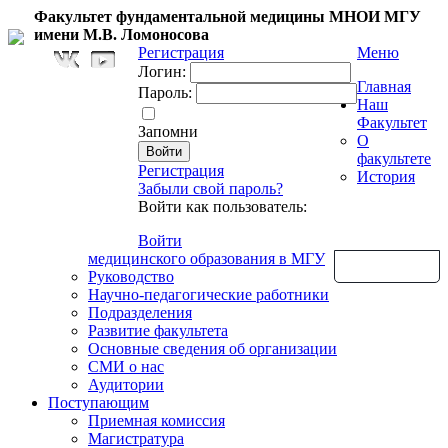
Факультет фундаментальной медицины МНОИ МГУ
имени М.В. Ломоносова
Регистрация
Меню
Логин:
Главная
Пароль:
Наш
Факультет
Запомни
О
факультете
Регистрация
История
Забыли свой пароль?
Войти как пользователь:
Войти
медицинского образования в МГУ
Обратная связь
Руководство
Научно-педагогические работники
Подразделения
Развитие факультета
Основные сведения об организации
СМИ о нас
Аудитории
Поступающим
Приемная комиссия
Магистратура