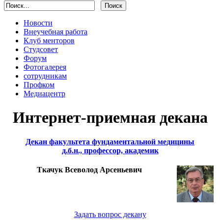
Новости
Внеучебная работа
Клуб менторов
Студсовет
Форум
Фотогалерея
сотрудникам
Профком
Медиацентр
Интернет-приемная декана
Декан факультета фундаментальной медицины
д.б.н., профессор, академик
Ткачук Всеволод Арсеньевич
Задать вопрос декану