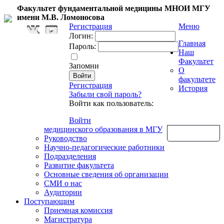
Факультет фундаментальной медицины МНОИ МГУ
имени М.В. Ломоносова
Регистрация
Меню
Логин:
Главная
Пароль:
Наш
Факультет
Запомни
О
факультете
Регистрация
История
Забыли свой пароль?
Войти как пользователь:
Войти
медицинского образования в МГУ
Обратная связь
Руководство
Научно-педагогические работники
Подразделения
Развитие факультета
Основные сведения об организации
СМИ о нас
Аудитории
Поступающим
Приемная комиссия
Магистратура