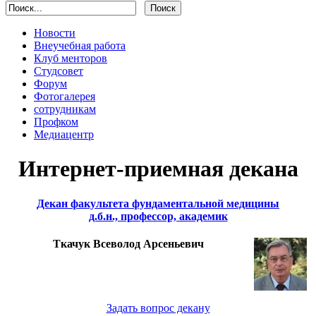
Новости
Внеучебная работа
Клуб менторов
Студсовет
Форум
Фотогалерея
сотрудникам
Профком
Медиацентр
Интернет-приемная декана
Декан факультета фундаментальной медицины
д.б.н., профессор, академик
Ткачук Всеволод Арсеньевич
Задать вопрос декану