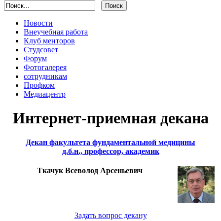
Новости
Внеучебная работа
Клуб менторов
Студсовет
Форум
Фотогалерея
сотрудникам
Профком
Медиацентр
Интернет-приемная декана
Декан факультета фундаментальной медицины
д.б.н., профессор, академик
Ткачук Всеволод Арсеньевич
Задать вопрос декану