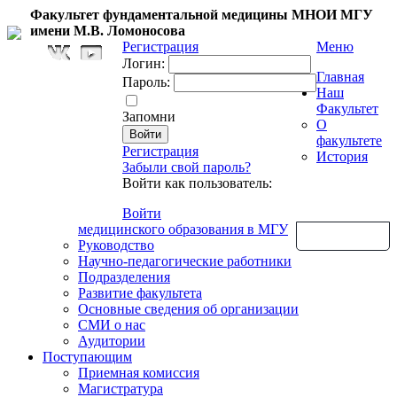
Факультет фундаментальной медицины МНОИ МГУ
имени М.В. Ломоносова
Регистрация
Меню
Логин:
Главная
Пароль:
Наш
Факультет
Запомни
О
факультете
Регистрация
История
Забыли свой пароль?
Войти как пользователь:
Войти
медицинского образования в МГУ
Обратная связь
Руководство
Научно-педагогические работники
Подразделения
Развитие факультета
Основные сведения об организации
СМИ о нас
Аудитории
Поступающим
Приемная комиссия
Магистратура