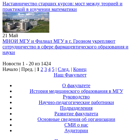
Наставничество старших курсов: мост между теорией и
практикой в изучении математики
21
Май
МНОИ МГУ и Филиал МГУ в г. Грозном укрепляют
сотрудничество в сфере фармацевтического образования и
науки
Новости 1 - 20 из 1424
Начало | Пред. |
1
2
3
4
5
|
След.
|
Конец
Наш Факультет
О факультете
История медицинского образования в МГУ
Руководство
Научно-педагогические работники
Подразделения
Развитие факультета
Основные сведения об организации
СМИ о нас
Аудитории