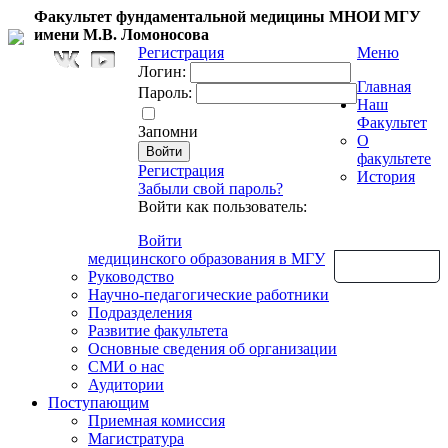
Факультет фундаментальной медицины МНОИ МГУ
имени М.В. Ломоносова
Регистрация
Меню
Логин:
Главная
Пароль:
Наш
Факультет
Запомни
О
факультете
Регистрация
История
Забыли свой пароль?
Войти как пользователь:
Войти
медицинского образования в МГУ
Обратная связь
Руководство
Научно-педагогические работники
Подразделения
Развитие факультета
Основные сведения об организации
СМИ о нас
Аудитории
Поступающим
Приемная комиссия
Магистратура