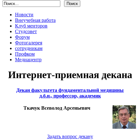
Новости
Внеучебная работа
Клуб менторов
Студсовет
Форум
Фотогалерея
сотрудникам
Профком
Медиацентр
Интернет-приемная декана
Декан факультета фундаментальной медицины
д.б.н., профессор, академик
Ткачук Всеволод Арсеньевич
Задать вопрос декану