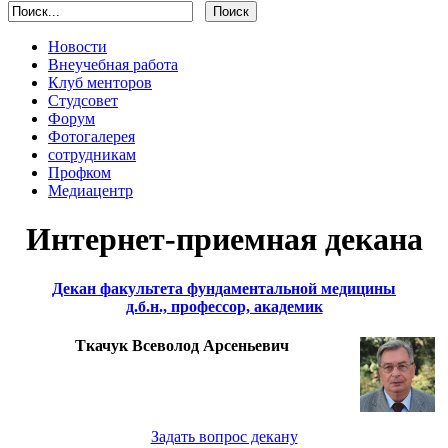
Новости
Внеучебная работа
Клуб менторов
Студсовет
Форум
Фотогалерея
сотрудникам
Профком
Медиацентр
Интернет-приемная декана
Декан факультета фундаментальной медицины
д.б.н., профессор, академик
Ткачук Всеволод Арсеньевич
Задать вопрос декану