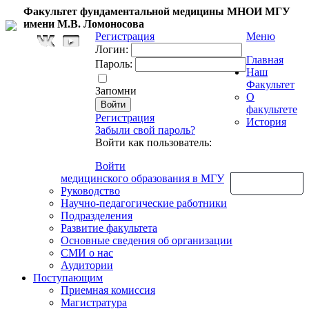
Факультет фундаментальной медицины МНОИ МГУ
имени М.В. Ломоносова
Регистрация
Меню
Логин:
Главная
Пароль:
Наш
Факультет
Запомни
О
факультете
Регистрация
История
Забыли свой пароль?
Войти как пользователь:
Войти
медицинского образования в МГУ
Обратная связь
Руководство
Научно-педагогические работники
Подразделения
Развитие факультета
Основные сведения об организации
СМИ о нас
Аудитории
Поступающим
Приемная комиссия
Магистратура