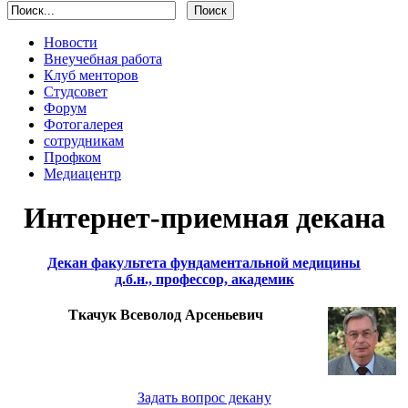
Новости
Внеучебная работа
Клуб менторов
Студсовет
Форум
Фотогалерея
сотрудникам
Профком
Медиацентр
Интернет-приемная декана
Декан факультета фундаментальной медицины
д.б.н., профессор, академик
Ткачук Всеволод Арсеньевич
Задать вопрос декану