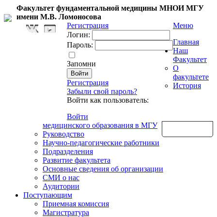
Факультет фундаментальной медицины МНОИ МГУ
имени М.В. Ломоносова
Регистрация
Меню
Логин:
Главная
Пароль:
Наш
Факультет
Запомни
О
факультете
Регистрация
История
Забыли свой пароль?
Войти как пользователь:
Войти
медицинского образования в МГУ
Обратная связь
Руководство
Научно-педагогические работники
Подразделения
Развитие факультета
Основные сведения об организации
СМИ о нас
Аудитории
Поступающим
Приемная комиссия
Магистратура