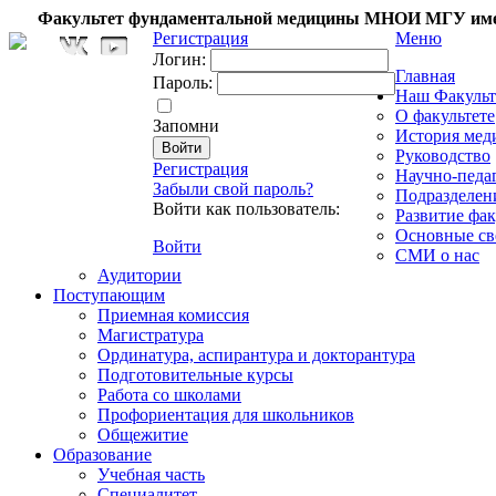
Факультет фундаментальной медицины МНОИ МГУ име
Регистрация
Меню
Логин:
Главная
Пароль:
Наш Факульт
О факультете
Запомни
История мед
Руководство
Регистрация
Научно-педа
Забыли свой пароль?
Подразделен
Войти как пользователь:
Развитие фак
Основные св
Войти
СМИ о нас
Аудитории
Поступающим
Приемная комиссия
Магистратура
Ординатура, аспирантура и докторантура
Подготовительные курсы
Работа со школами
Профориентация для школьников
Общежитие
Образование
Учебная часть
Специалитет