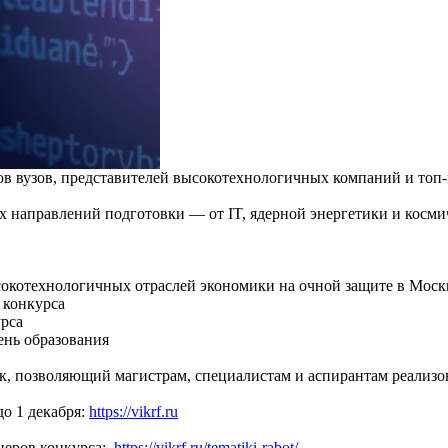
 вузов, представителей высокотехнологичных компаний и топ-
х направлений подготовки — от IT, ядерной энергетики и косм
сокотехнологичных отраслей экономики на очной защите в Моск
 конкурса
урса
ень образования
ек, позволяющий магистрам, специалистам и аспирантам реализ
до 1 декабря:
https://vikrf.ru
неров конкурса:
https://vikrf.ru/tematiki-rabot/