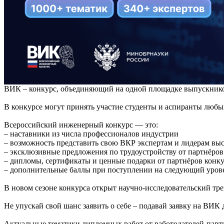
ВИК – конкурс, объединяющий на одной площадке выпускников
В конкурсе могут принять участие студенты и аспиранты любы
Всероссийский инженерный конкурс — это:
– наставники из числа профессионалов индустрии
– возможность представить свою ВКР экспертам и лидерам вы
– эксклюзивные предложения по трудоустройству от партнёров
– дипломы, сертификаты и ценные подарки от партнёров конк
– дополнительные баллы при поступлении на следующий уров
В новом сезоне конкурса открыт научно-исследовательский тр
Не упускай свой шанс заявить о себе – подавай заявку на ВИК 
Актуальные тематики дипломных работ от работодателей-парт