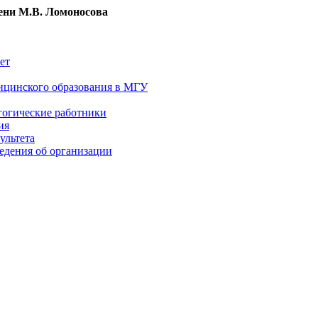
ни М.В. Ломоносова
ет
ицинского образования в МГУ
гогические работники
ия
ультета
едения об организации