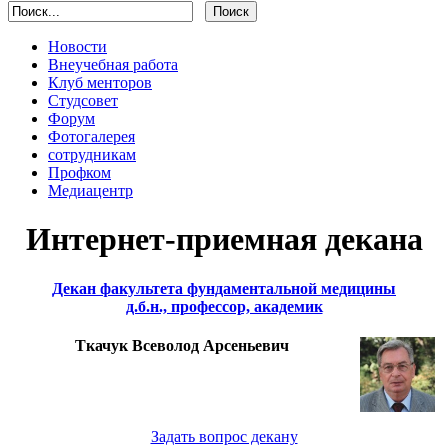
Новости
Внеучебная работа
Клуб менторов
Студсовет
Форум
Фотогалерея
сотрудникам
Профком
Медиацентр
Интернет-приемная декана
Декан факультета фундаментальной медицины
д.б.н., профессор, академик
Ткачук Всеволод Арсеньевич
Задать вопрос декану