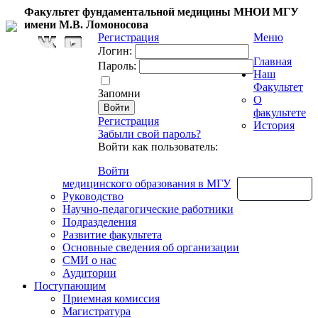
Факультет фундаментальной медицины МНОИ МГУ
имени М.В. Ломоносова
Регистрация
Меню
Логин:
Главная
Пароль:
Наш
Факультет
Запомни
О
факультете
Регистрация
История
Забыли свой пароль?
Войти как пользователь:
Войти
медицинского образования в МГУ
Обратная связь
Руководство
Научно-педагогические работники
Подразделения
Развитие факультета
Основные сведения об организации
СМИ о нас
Аудитории
Поступающим
Приемная комиссия
Магистратура