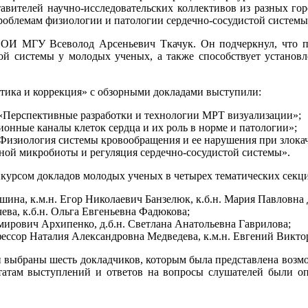
тавителей научно-исследовательских коллективов из разных го
роблемам физиологии и патологии сердечно-сосудистой системы
 МГУ Всеволод Арсеньевич Ткачук. Он подчеркнул, что пр
той системы у молодых ученых, а также способствует устано
стика и коррекция» с обзорными докладами выступили:
в, «Перспективные разработки и технологии МРТ визуализации»;
онные каналы клеток сердца и их роль в норме и патологии»;
«Физиология системы кровообращения и ее нарушения при злока
чной микробиоты и регуляция сердечно-сосудистой системы».
онкурсом докладов молодых ученых в четырех тематических секц
шина, к.м.н. Егор Николаевич Банзелюк, к.б.н. Мария Павловна
ева, к.б.н. Ольга Евгеньевна Фадюкова;
мирович Архипенко, д.б.н. Светлана Анатольевна Гаврилова;
офессор Наталия Александровна Медведева, к.м.н. Евгений Викт
выбраны шесть докладчиков, которым была представлена возмож
татам выступлений и ответов на вопросы слушателей были о