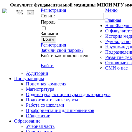
Факультет фундаментальной медицины МНОИ МГУ име
Регистрация
Меню
Логин:
Главная
Пароль:
Наш Факульт
О факультете
Запомни
История мед
Руководство
Регистрация
Научно-педа
Забыли свой пароль?
Подразделен
Войти как пользователь:
Развитие фак
Основные св
Войти
СМИ о нас
Аудитории
Поступающим
Приемная комиссия
Магистратура
Ординатура, аспирантура и докторантура
Подготовительные курсы
Работа со школами
Профориентация для школьников
Общежитие
Образование
Учебная часть
Специалитет