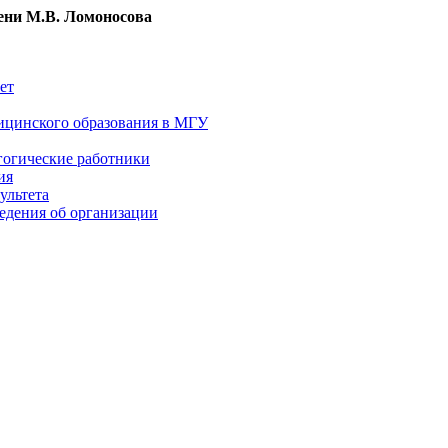
ни М.В. Ломоносова
ет
ицинского образования в МГУ
гогические работники
ия
ультета
едения об организации