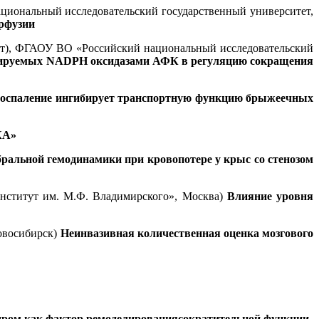
ональный исследовательский государственный университет,
ерфузии
т), ФГАОУ ВО «Российский национальный исследовательский
ируемых NADPH оксидазами АФК в регуляцию сокращения
воспаление ингибирует транспортную функцию брыжеечных
КА»
ральной гемодинамики при кровопотере у крыс со стенозом
институт им. М.Ф. Владимирского», Москва)
Влияние уровня
овосибирск)
Неинвазивная количественная оценка мозгового
дром как фактор ремоделированиясократительной функции