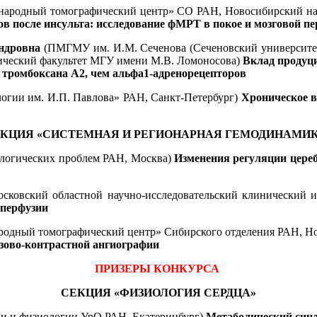
родный томографический центр» СО РАН, Новосибирский наци
ов после инсульта: исследование фМРТ в покое и мозговой п
ндровна
(ПМГМУ им. И.М. Сеченова (Сеченовский университе
ический факультет МГУ имени М.В. Ломоносова)
Вклад продуц
тромбоксана А2, чем альфа1-адренорецепторов
гии им. И.П. Павлова» РАН, Санкт-Петербург)
Хроническое 
КЦИЯ «СИСТЕМНАЯ И РЕГИОНАРНАЯ ГЕМОДИНАМИ
логических проблем РАН, Москва)
Изменения регуляции цереб
сковский областной научно-исследовательский клинический 
 перфузии
дный томографический центр» Сибирского отделения РАН, Н
зово-контрастной ангиографии
ПРИЗЕРЫ КОНКУРСА
СЕКЦИЯ «ФИЗИОЛОГИЯ СЕРДЦА»
 и физиологии УрО РАН, Екатеринбург)
Метаболический син