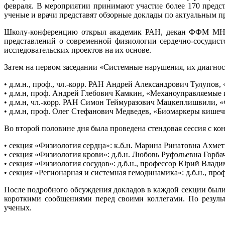
февраля. В мероприятии принимают участие более 170 предс
ученые и врачи представят обзорные доклады по актуальным п
Школу-конференцию открыл академик РАН, декан ФФМ МНОИ
представлений о современной физиологии сердечно-сосудис
исследовательских проектов на их основе.
Затем на первом заседании «Системные нарушения, их диагно
• д.м.н., проф., чл.-корр. РАН Андрей Александрович Тулупо
• д.м.н, проф. Андрей Глебович Камкин, «Механоуправляемые и
• д.м.н, чл.-корр. РАН Симон Теймуразович Мацкеплишвили, 
• д.м.н, проф. Олег Стефанович Медведев, «Биомаркеры кише
Во второй половине дня была проведена стендовая сессия с к
• секция «Физиология сердца»: к.б.н. Марина Ринатовна Ахмет
• секция «Физиология крови»: д.б.н. Любовь Руфэльевна Горбач
• секция «Физиология сосудов»: д.б.н., профессор Юрий Влади
• секция «Регионарная и системная гемодинамика»: д.б.н., пр
После подробного обсуждения докладов в каждой секции были 
короткими сообщениями перед своими коллегами. По резуль
ученых.