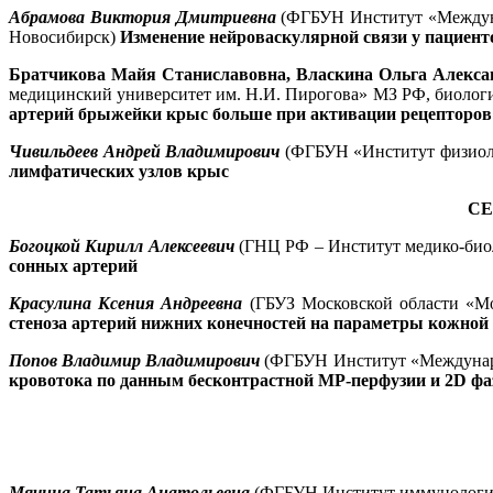
Абрамова Виктория Дмитриевна
(ФГБУН Институт «Междуна
Новосибирск)
Изменение нейроваскулярной связи у пациент
Братчикова Майя Станиславовна, Власкина Ольга Алекса
медицинский университет им. Н.И. Пирогова» МЗ РФ, биолог
артерий брыжейки крыс больше при активации рецепторов 
Чивильдеев Андрей Владимирович
(ФГБУН «Институт физиоло
лимфатических узлов крыс
СЕ
Богоцкой Кирилл Алексеевич
(ГНЦ РФ – Институт медико-био
сонных артерий
Красулина Ксения Андреевна
(ГБУЗ Московской области «Мо
стеноза артерий нижних конечностей на параметры кожной
Попов Владимир Владимирович
(ФГБУН Институт «Междунаро
кровотока по данным бесконтрастной МР-перфузии и 2D фа
Мячина Татьяна Анатольевна
(ФГБУН Институт иммунологии