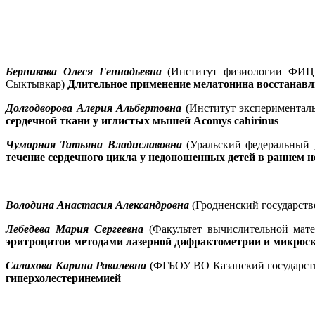
Берникова Олеся Геннадьевна
(Институт физиологии ФИЦ 
Сыктывкар)
Длительное применение мелатонина восстанавл
Долгодворова Алерия Альбертовна
(Институт экспериментал
сердечной ткани у иглистых мышей Acomys cahirinus
Чумарная Татьяна Владиславовна
(Уральский федеральный 
течение сердечного цикла у недоношенных детей в раннем
Володина Анастасия Александровна
(Гродненский государств
Лебедева Мария Сергеевна
(Факультет вычислительной мат
эритроцитов методами лазерной дифрактометрии и микрос
Салахова Карина Равилевна
(ФГБОУ ВО Казанский государст
гиперхолестеринемией