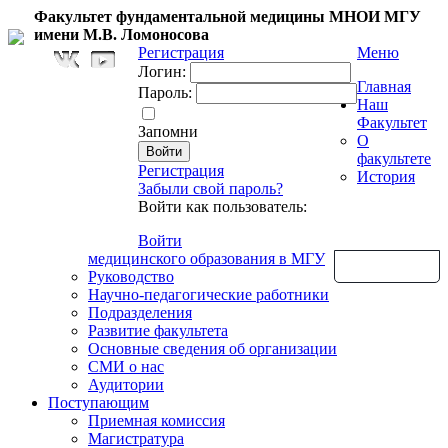
Факультет фундаментальной медицины МНОИ МГУ
имени М.В. Ломоносова
Регистрация
Меню
Логин:
Главная
Пароль:
Наш
Факультет
Запомни
О
факультете
Регистрация
История
Забыли свой пароль?
Войти как пользователь:
Войти
медицинского образования в МГУ
Обратная связь
Руководство
Научно-педагогические работники
Подразделения
Развитие факультета
Основные сведения об организации
СМИ о нас
Аудитории
Поступающим
Приемная комиссия
Магистратура