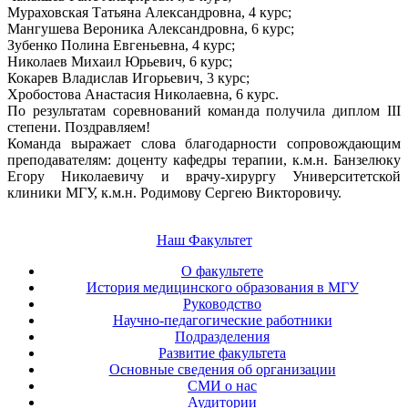
Мураховская Татьяна Александровна, 4 курс;
Мангушева Вероника Александровна, 6 курс;
Зубенко Полина Евгеньевна, 4 курс;
Николаев Михаил Юрьевич, 6 курс;
Кокарев Владислав Игорьевич, 3 курс;
Хробостова Анастасия Николаевна, 6 курс.
По результатам соревнований команда получила диплом III
степени. Поздравляем!
Команда выражает слова благодарности сопровождающим
преподавателям: доценту кафедры терапии, к.м.н. Банзелюку
Егору Николаевичу и врачу-хирургу Университетской
клиники МГУ, к.м.н. Родимову Сергею Викторовичу.
Наш Факультет
О факультете
История медицинского образования в МГУ
Руководство
Научно-педагогические работники
Подразделения
Развитие факультета
Основные сведения об организации
СМИ о нас
Аудитории