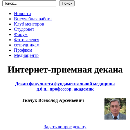
Новости
Внеучебная работа
Клуб менторов
Студсовет
Форум
Фотогалерея
сотрудникам
Профком
Медиацентр
Интернет-приемная декана
Декан факультета фундаментальной медицины
д.б.н., профессор, академик
Ткачук Всеволод Арсеньевич
Задать вопрос декану