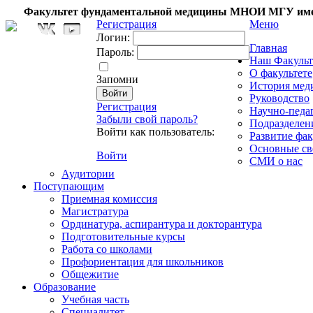
Факультет фундаментальной медицины МНОИ МГУ име
Регистрация
Меню
Логин:
Главная
Пароль:
Наш Факульт
О факультете
Запомни
История мед
Руководство
Регистрация
Научно-педа
Забыли свой пароль?
Подразделен
Войти как пользователь:
Развитие фак
Основные св
Войти
СМИ о нас
Аудитории
Поступающим
Приемная комиссия
Магистратура
Ординатура, аспирантура и докторантура
Подготовительные курсы
Работа со школами
Профориентация для школьников
Общежитие
Образование
Учебная часть
Специалитет