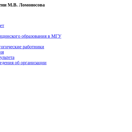
ни М.В. Ломоносова
ет
ицинского образования в МГУ
гогические работники
ия
ультета
едения об организации