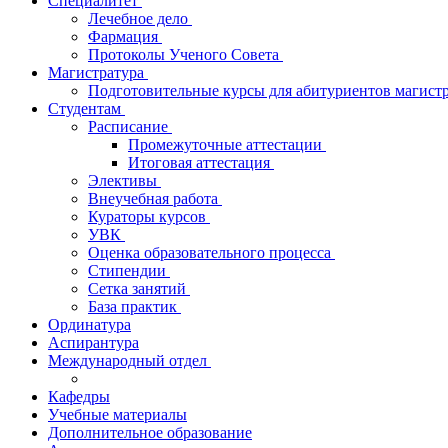
Специалитет
Лечебное дело
Фармация
Протоколы Ученого Совета
Магистратура
Подготовительные курсы для абитуриентов магис
Студентам
Расписание
Промежуточные аттестации
Итоговая аттестация
Элективы
Внеучебная работа
Кураторы курсов
УВК
Оценка образовательного процесса
Стипендии
Сетка занятий
База практик
Ординатура
Аспирантура
Международный отдел
Кафедры
Учебные материалы
Дополнительное образование