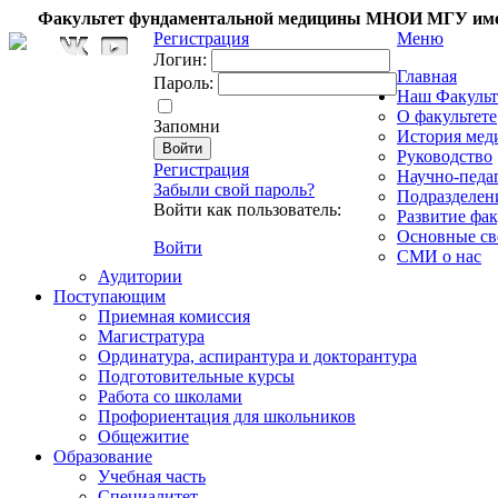
Факультет фундаментальной медицины МНОИ МГУ име
Регистрация
Меню
Логин:
Главная
Пароль:
Наш Факульт
О факультете
Запомни
История мед
Руководство
Регистрация
Научно-педа
Забыли свой пароль?
Подразделен
Войти как пользователь:
Развитие фак
Основные св
Войти
СМИ о нас
Аудитории
Поступающим
Приемная комиссия
Магистратура
Ординатура, аспирантура и докторантура
Подготовительные курсы
Работа со школами
Профориентация для школьников
Общежитие
Образование
Учебная часть
Специалитет