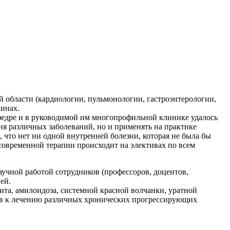
й области (кардиологии, пульмонологии, гастроэнтерологии,
линах.
федре и в руководимой им многопрофильной клинике удалось
ия различных заболеваний, но и применять на практике
 что нет ни одной внутренней болезни, которая не была бы
современной терапии происходит на элективах по всем
учной работой сотрудников (профессоров, доцентов,
ней.
ита, амилоидоза, системной красной волчанки, уратной
дов к лечению различных хронических прогрессирующих