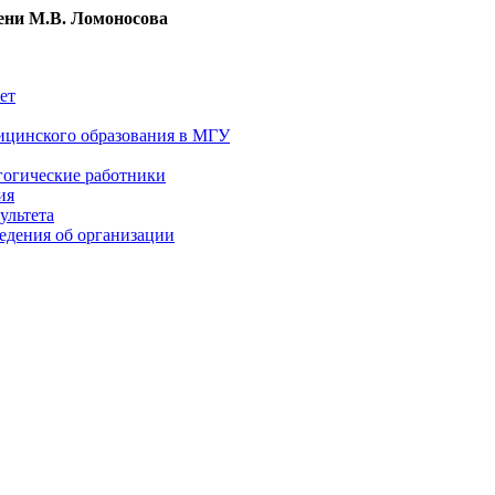
ни М.В. Ломоносова
ет
ицинского образования в МГУ
гогические работники
ия
ультета
едения об организации