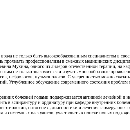
 врача не только быть высокообразованным специалистом в свое
день проявлять профессионализм в смежных медицинских дисцип
вича Мухина, одного из лидеров отечественной терапии, на ка
ентам не только знакомиться и изучать многообразные проявлен
ов, нефрологов, пульмонологов. С уверенностью можно сказать,
тий. Углубленное обсуждение современного состояния проблем 
енних болезней годами поддерживается активной лечебной и на
пить в аспирантуру и ординатуру при кафедре внутренних болез
и этиологии, патогенеза, диагностики и лечения гломерулонефр
а и системных васкулитов, участвовать в поиске новых подхо