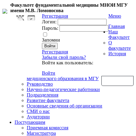
Факультет фундаментальной медицины МНОИ МГУ
имени М.В. Ломоносова
Регистрация
Меню
Логин:
Главная
Пароль:
Наш
Факультет
Запомни
О
факультете
Регистрация
История
Забыли свой пароль?
Войти как пользователь:
Войти
медицинского образования в МГУ
Обратная связь
Руководство
Научно-педагогические работники
Подразделения
Развитие факультета
Основные сведения об организации
СМИ о нас
Аудитории
Поступающим
Приемная комиссия
Магистратура