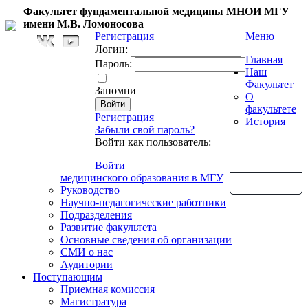
Факультет фундаментальной медицины МНОИ МГУ
имени М.В. Ломоносова
Регистрация
Меню
Логин:
Главная
Пароль:
Наш
Факультет
Запомни
О
факультете
Регистрация
История
Забыли свой пароль?
Войти как пользователь:
Войти
медицинского образования в МГУ
Обратная связь
Руководство
Научно-педагогические работники
Подразделения
Развитие факультета
Основные сведения об организации
СМИ о нас
Аудитории
Поступающим
Приемная комиссия
Магистратура