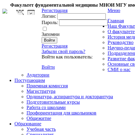
Факультет фундаментальной медицины МНОИ МГУ име
Регистрация
Меню
Логин:
Главная
Пароль:
Наш Факульт
О факультете
Запомни
История мед
Руководство
Регистрация
Научно-педа
Забыли свой пароль?
Подразделен
Войти как пользователь:
Развитие фак
Основные св
Войти
СМИ о нас
Аудитории
Поступающим
Приемная комиссия
Магистратура
Ординатура, аспирантура и докторантура
Подготовительные курсы
Работа со школами
Профориентация для школьников
Общежитие
Образование
Учебная часть
Специалитет