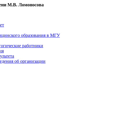
ни М.В. Ломоносова
ет
ицинского образования в МГУ
гогические работники
ия
ультета
едения об организации